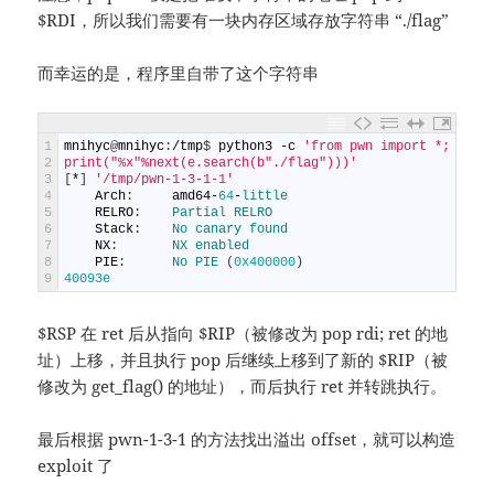
$RDI，所以我们需要有一块内存区域存放字符串 “./flag”
而幸运的是，程序里自带了这个字符串
1
mnihyc
@
mnihyc
:
/
tmp
$
python3
-
c
'from pwn import *; e=EL
2
print("%x"%next(e.search(b"./flag")))'
3
[
*
]
'/tmp/pwn-1-3-1-1'
4
Arch
:
amd64
-
64
-
little
5
RELRO
:
Partial 
RELRO
6
Stack
:
No 
canary 
found
7
NX
:
NX 
enabled
8
PIE
:
No 
PIE
(
0x400000
)
9
40093e
$RSP 在 ret 后从指向 $RIP（被修改为 pop rdi; ret 的地
址）上移，并且执行 pop 后继续上移到了新的 $RIP（被
修改为 get_flag() 的地址），而后执行 ret 并转跳执行。
最后根据 pwn-1-3-1 的方法找出溢出 offset，就可以构造
exploit 了