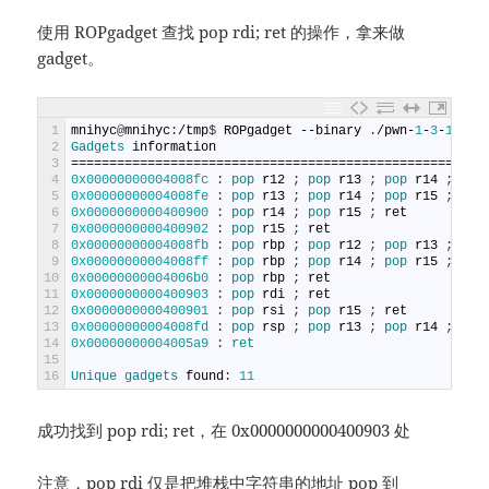
使用 ROPgadget 查找 pop rdi; ret 的操作，拿来做
gadget。
1
mnihyc
@
mnihyc
:
/
tmp
$
ROPgadget
--
binary
.
/
pwn
-
1
-
3
-
1
-
1
-
2
Gadgets 
information
3
======================================================
4
0x00000000004008fc
:
pop 
r12
;
pop 
r13
;
pop 
r14
;
pop
5
0x00000000004008fe
:
pop 
r13
;
pop 
r14
;
pop 
r15
;
ret
6
0x0000000000400900
:
pop 
r14
;
pop 
r15
;
ret
7
0x0000000000400902
:
pop 
r15
;
ret
8
0x00000000004008fb
:
pop 
rbp
;
pop 
r12
;
pop 
r13
;
pop
9
0x00000000004008ff
:
pop 
rbp
;
pop 
r14
;
pop 
r15
;
ret
10
0x00000000004006b0
:
pop 
rbp
;
ret
11
0x0000000000400903
:
pop 
rdi
;
ret
12
0x0000000000400901
:
pop 
rsi
;
pop 
r15
;
ret
13
0x00000000004008fd
:
pop 
rsp
;
pop 
r13
;
pop 
r14
;
pop
14
0x00000000004005a9
:
ret
15
16
Unique 
gadgets 
found
:
11
成功找到 pop rdi; ret，在 0x0000000000400903 处
注意，pop rdi 仅是把堆栈中字符串的地址 pop 到