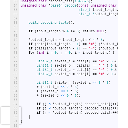
63
unsigned
char
decoded_data
[
1048576
]
;
64
unsigned
char
*
base64_decode
(
const
unsigned
char
*
dat
65
size_t 
input_length
,
66
size_t *
output_length
)
{
67
68
build_decoding_table
(
)
;
69
70
if
(
input_length
%
4
!
=
0
)
return
NULL
;
71
72
*
output_length
=
input_length
/
4
*
3
;
73
if
(
data
[
input_length
-
1
]
==
'='
)
(
*
output_lengt
74
if
(
data
[
input_length
-
2
]
==
'='
)
(
*
output_lengt
75
for
(
int
i
=
0
,
j
=
0
;
i
<
input_length
;
)
{
76
77
uint32_t 
sextet_a
=
data
[
i
]
==
'='
?
0
& i++ 
78
uint32_t 
sextet_b
=
data
[
i
]
==
'='
?
0
& i++ 
79
uint32_t 
sextet_c
=
data
[
i
]
==
'='
?
0
& i++ 
80
uint32_t 
sextet_d
=
data
[
i
]
==
'='
?
0
& i++ 
81
82
uint32_t 
triple
=
(
sextet_a
<
<
3
*
6
)
83
+
(
sextet_b
<
<
2
*
6
)
84
+
(
sextet_c
<
<
1
*
6
)
85
+
(
sextet_d
<
<
0
*
6
)
;
86
87
if
(
j
<
*
output_length
)
decoded_data
[
j
++
]
=
(
88
if
(
j
<
*
output_length
)
decoded_data
[
j
++
]
=
(
89
if
(
j
<
*
output_length
)
decoded_data
[
j
++
]
=
(
90
}
91
}
92