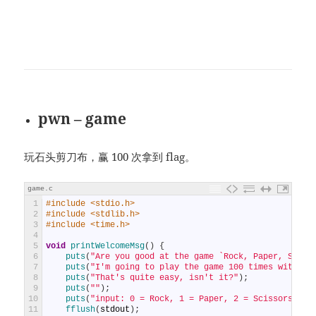
pwn – game
玩石头剪刀布，赢 100 次拿到 flag。
game.c
1
#include <stdio.h>
2
#include <stdlib.h>
3
#include <time.h>
4
5
void
printWelcomeMsg
(
)
{
6
puts
(
"Are you good at the game `Rock, Paper, Sciss
7
puts
(
"I'm going to play the game 100 times with yo
8
puts
(
"That's quite easy, isn't it?"
)
;
9
puts
(
""
)
;
10
puts
(
"input: 0 = Rock, 1 = Paper, 2 = Scissors"
)
;
11
fflush
(
stdout
)
;