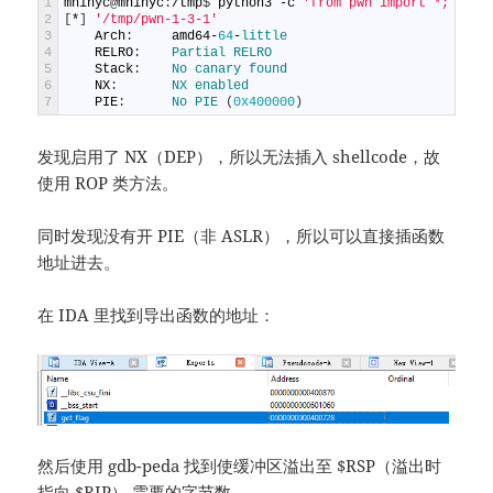
1
mnihyc
@
mnihyc
:
/
tmp
$
python3
-
c
'from pwn import *; ELF(
2
[
*
]
'/tmp/pwn-1-3-1'
3
Arch
:
amd64
-
64
-
little
4
RELRO
:
Partial 
RELRO
5
Stack
:
No 
canary 
found
6
NX
:
NX 
enabled
7
PIE
:
No 
PIE
(
0x400000
)
发现启用了 NX（DEP），所以无法插入 shellcode，故
使用 ROP 类方法。
同时发现没有开 PIE（非 ASLR），所以可以直接插函数
地址进去。
在 IDA 里找到导出函数的地址：
然后使用 gdb-peda 找到使缓冲区溢出至 $RSP（溢出时
指向 $RIP） 需要的字节数