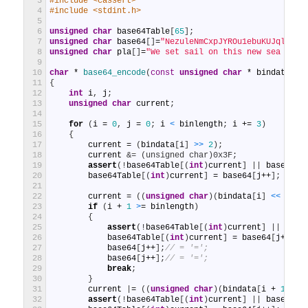
3
#include <cassert>
4
#include <stdint.h>
5
6
unsigned
char
base64Table
[
65
]
;
7
unsigned
char
base64
[
]
=
"NezuleNmCxpJYROu1ebuKUJqlETB6
8
unsigned
char
pla
[
]
=
"We set sail on this new sea beca
9
10
char
*
base64_encode
(
const
unsigned
char
*
bindata
,
c
11
{
12
int
i
,
j
;
13
unsigned
char
current
;
14
15
for
(
i
=
0
,
j
=
0
;
i
<
binlength
;
i
+=
3
)
16
{
17
current
=
(
bindata
[
i
]
>
>
2
)
;
18
current
&= (unsigned char)0x3F;
19
assert
(
!
base64Table
[
(
int
)
current
]
|
|
base64Ta
20
base64Table
[
(
int
)
current
]
=
base64
[
j
++
]
;
21
22
current
=
(
(
unsigned
char
)
(
bindata
[
i
]
<
<
4
)
)
23
if
(
i
+
1
>
=
binlength
)
24
{
25
assert
(
!
base64Table
[
(
int
)
current
]
|
|
base
26
base64Table
[
(
int
)
current
]
=
base64
[
j
++
]
;
27
base64
[
j
++
]
;
// = '=';
28
base64
[
j
++
]
;
// = '=';
29
break
;
30
}
31
current
|
=
(
(
unsigned
char
)
(
bindata
[
i
+
1
]
>
>
32
assert
(
!
base64Table
[
(
int
)
current
]
|
|
base64Ta