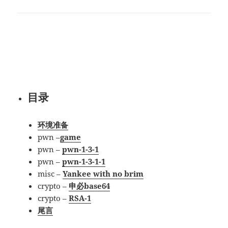
目录
环境准备
pwn –
game
pwn –
pwn-1-3-1
pwn –
pwn-1-3-1-1
misc –
Yankee with no brim
crypto –
申必base64
crypto –
RSA-1
尾言