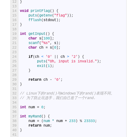
12
}
13
14
void
printFlag
(
)
{
15
puts
(
getenv
(
"flag"
)
)
;
16
fflush
(
stdout
)
;
17
}
18
19
int
getInput
(
)
{
20
char
s
[
100
]
;
21
scanf
(
"%s"
,
s
)
;
22
char
ch
=
s
[
0
]
;
23
24
if
(
ch
<
'0'
|
|
ch
>
'2'
)
{
25
puts
(
"Oh, input is invalid."
)
;
26
exit
(
1
)
;
27
}
28
29
return
ch
-
'0'
;
30
}
31
32
// Linux下的rand()与Windows下的rand()表现不同。
33
// 为了防止坑选手，我们自己造了一个rand.
34
35
int
num
=
0
;
36
37
int
myRand
(
)
{
38
num
=
(
num *
num
+
233
)
%
23333
;
39
return
num
;
40
}
41