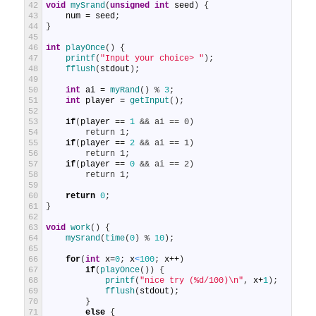
42
void
mySrand
(
unsigned
int
seed
)
{
43
num
=
seed
;
44
}
45
46
int
playOnce
(
)
{
47
printf
(
"Input your choice> "
)
;
48
fflush
(
stdout
)
;
49
50
int
ai
=
myRand
(
)
%
3
;
51
int
player
=
getInput
(
)
;
52
53
if
(
player
==
1
&& ai == 0)
54
        return 1;
55
if
(
player
==
2
&& ai == 1)
56
        return 1;
57
if
(
player
==
0
&& ai == 2)
58
        return 1;
59
60
return
0
;
61
}
62
63
void
work
(
)
{
64
mySrand
(
time
(
0
)
%
10
)
;
65
66
for
(
int
x
=
0
;
x
<
100
;
x
++
)
67
if
(
playOnce
(
)
)
{
68
printf
(
"nice try (%d/100)\n"
,
x
+
1
)
;
69
fflush
(
stdout
)
;
70
}
71
else
{