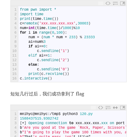
1
from 
pwn 
import *
2
import 
time
3
print
(
time
.
time
(
)
)
4
c
=
remote
(
'xxx.xxx.xxx.xxx'
,
30003
)
5
num
=
int
(
time
.
time
(
)
/
1000
)
%
10
6
for
i
in
range
(
0
,
100
)
:
7
num
=
(
num *
num
+
233
)
%
23333
8
ai
=
num
%
3
9
if
ai
==
0
:
10
c
.
sendline
(
'1'
)
11
elif 
ai
==
1
:
12
c
.
sendline
(
'2'
)
13
else
:
14
c
.
sendline
(
'0'
)
15
print
(
c
.
recvline
(
)
)
16
c
.
interactive
(
)
短短几行过后，我们成功拿到了 flag
1
mnihyc
@
mnihyc
:
/
tmp
$
python3
120.py
2
1588437515.9302742
3
[
+
]
Opening 
connection 
to
xxx
.
xxx
.
xxx
.
xxx 
on 
port
3000
4
b
'Are you good at the game `Rock, Paper, Scissors`?\n'
5
b
"I'm going to play the game 100 times with you, and o
6
b"
That
's quite easy, isn'
t
it
?
\
n
"