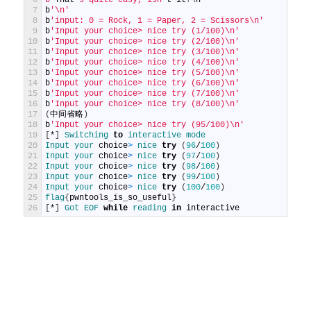
7
b
'\n'
8
b
'input: 0 = Rock, 1 = Paper, 2 = Scissors\n'
9
b
'Input your choice> nice try (1/100)\n'
10
b
'Input your choice> nice try (2/100)\n'
11
b
'Input your choice> nice try (3/100)\n'
12
b
'Input your choice> nice try (4/100)\n'
13
b
'Input your choice> nice try (5/100)\n'
14
b
'Input your choice> nice try (6/100)\n'
15
b
'Input your choice> nice try (7/100)\n'
16
b
'Input your choice> nice try (8/100)\n'
17
(
中间省略
)
18
b
'Input your choice> nice try (95/100)\n'
19
[
*
]
Switching 
to
interactive 
mode
20
Input 
your 
choice
>
nice 
try
(
96
/
100
)
21
Input 
your 
choice
>
nice 
try
(
97
/
100
)
22
Input 
your 
choice
>
nice 
try
(
98
/
100
)
23
Input 
your 
choice
>
nice 
try
(
99
/
100
)
24
Input 
your 
choice
>
nice 
try
(
100
/
100
)
25
flag
{
pwntools_is_so_useful
}
26
[
*
]
Got 
EOF 
while
reading 
in
interactive