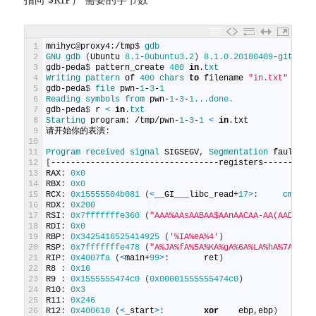
1
mnihyc
@
proxy4
:
/
tmp
$
gdb
2
GNU 
gdb
(
Ubuntu
8.1
-
0ubuntu3.2
)
8.1.0.20180409
-
git
3
gdb
-
peda
$
pattern_create
400
in
.
txt
4
Writing 
pattern 
of
400
chars 
to
filename
"in.txt"
5
gdb
-
peda
$
file 
pwn
-
1
-
3
-
1
6
Reading 
symbols 
from 
pwn
-
1
-
3
-
1...done.
7
gdb
-
peda
$
r
<
in
.
txt
8
Starting 
program
:
/
tmp
/
pwn
-
1
-
3
-
1
<
in
.
txt
9
请开始你的表演
:
10
11
Program 
received 
signal 
SIGSEGV
,
Segmentation 
fault
.
12
[
----------------------------------
registers
----------
13
RAX
:
0x0
14
RBX
:
0x0
15
RCX
:
0x15555504b081
(
<
__GI___libc_read
+
17
>
:
cmp   
16
RDX
:
0x200
17
RSI
:
0x7fffffffe360
(
"AAA%AAsAABAA$AAnAACAA-AA(AADAA;A
18
RDI
:
0x0
19
RBP
:
0x3425416525414925
(
'%IA%eA%4'
)
20
RSP
:
0x7fffffffe478
(
"A%JA%fA%5A%KA%gA%6A%LA%hA%7A%MA%
21
RIP
:
0x4007fa
(
<
main
+
99
>
:
ret
)
22
R8
:
0x16
23
R9
:
0x1555555474c0
(
0x00001555555474c0
)
24
R10
:
0x3
25
R11
:
0x246
26
R12
:
0x400610
(
<
_start
>
:
xor
ebp
,
ebp
)