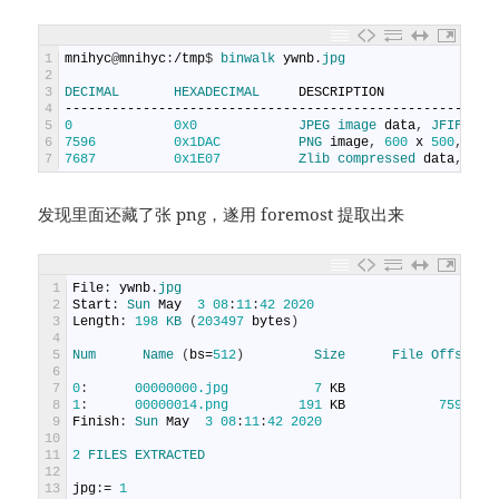
1
mnihyc
@
mnihyc
:
/
tmp
$
binwalk 
ywnb
.
jpg
2
3
DECIMAL       
HEXADECIMAL     
DESCRIPTION
4
-------------------------------------------------------
5
0
0x0
JPEG 
image 
data
,
JFIF 
sta
6
7596
0x1DAC
PNG 
image
,
600
x
500
,
8
-
b
7
7687
0x1E07
Zlib 
compressed 
data
,
com
发现里面还藏了张 png，遂用 foremost 提取出来
1
File
:
ywnb
.
jpg
2
Start
:
Sun 
May
3
08
:
11
:
42
2020
3
Length
:
198
KB
(
203497
bytes
)
4
5
Num      
Name
(
bs
=
512
)
Size      
File 
Offset  
6
7
0
:
00000000.jpg
7
KB
0
8
1
:
00000014.png
191
KB
7596
9
Finish
:
Sun 
May
3
08
:
11
:
42
2020
10
11
2
FILES 
EXTRACTED
12
13
jpg
:
=
1