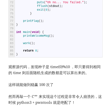
72
puts
(
"Oh no... You failed."
)
;
73
fflush
(
stdout
)
;
74
exit
(
0
)
;
75
}
76
77
printFlag
(
)
;
78
}
79
80
int
main
(
void
)
{
81
printWelcomeMsg
(
)
;
82
83
work
(
)
;
84
85
return
0
;
86
}
观察源代码，发现种子是 time(0)%10 ，即只要得到相同
的 time 则后面随机生成的数都是可以算出来的。
这样就能做到稳赢 100 次了
然而再敲一个 C艹 来实现这个过程是非常令人崩溃的，这
时候 python3 + pwntools 就是绝配了！