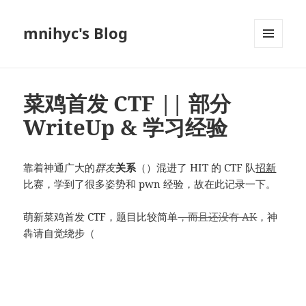
mnihyc's Blog
菜单和
挂件
菜鸡首发 CTF || 部分
WriteUp & 学习经验
靠着神通广大的
群友
关系
（）混进了 HIT 的 CTF 队
招新
比赛，学到了很多姿势和 pwn 经验，故在此记录一下。
萌新菜鸡首发 CTF，题目比较简单
，而且还没有 AK
，神
犇请自觉绕步（
还有 %%%%%% rxz mcfx