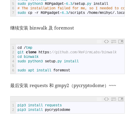
5
sudo 
python3 
ROPgadget
-
6.3
/
setup
.
py 
install
6
# The installation failed for me, so I needed to copy f
7
sudo 
cp
-
r
ROPgadget
-
6.3
/
scripts
/
home
/
mnihyc
/
.
local
/
li
继续安装 binwalk 及 foremost
1
cd
/
tmp
2
git 
clone
https
:
//github.com/ReFirmLabs/binwalk
3
cd 
binwalk
4
sudo 
python3 
setup
.
py 
install
5
6
sudo 
apt 
install 
foremost
最后安装 requests 和 gmpy2（pycryptodome）~~~
1
pip3 
install 
requests
2
pip3 
install 
pycryptodome