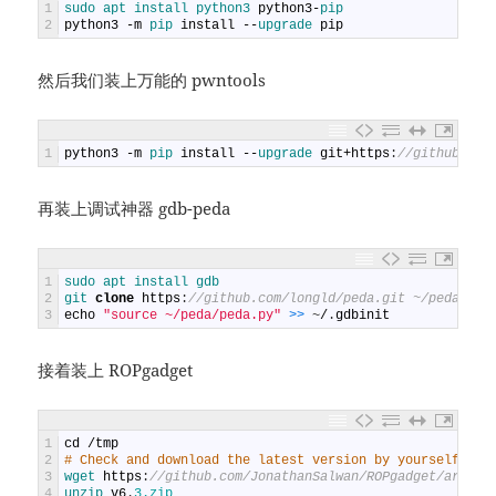
1
sudo 
apt 
install 
python3 
python3
-
pip
2
python3
-
m
pip 
install
--
upgrade 
pip
然后我们装上万能的 pwntools
1
python3
-
m
pip 
install
--
upgrade 
git
+
https
:
//github.com
再装上调试神器 gdb-peda
1
sudo 
apt 
install 
gdb
2
git 
clone
https
:
//github.com/longld/peda.git ~/peda
3
echo
"source ~/peda/peda.py"
>
>
~
/
.
gdbinit
接着装上 ROPgadget
1
cd
/
tmp
2
# Check and download the latest version by yourself
3
wget 
https
:
//github.com/JonathanSalwan/ROPgadget/archiv
4
unzip 
v6
.
3.zip