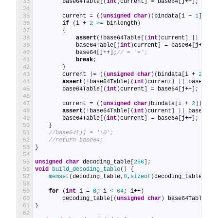
33
base64Table
[
(
int
)
current
]
=
base64
[
j
++
]
;
34
35
current
=
(
(
unsigned
char
)
(
bindata
[
i
+
1
]
<
<
36
if
(
i
+
2
>
=
binlength
)
37
{
38
assert
(
!
base64Table
[
(
int
)
current
]
|
|
base
39
base64Table
[
(
int
)
current
]
=
base64
[
j
++
]
;
40
base64
[
j
++
]
;
// = '=';
41
break
;
42
}
43
current
|
=
(
(
unsigned
char
)
(
bindata
[
i
+
2
]
>
>
44
assert
(
!
base64Table
[
(
int
)
current
]
|
|
base64Ta
45
base64Table
[
(
int
)
current
]
=
base64
[
j
++
]
;
46
47
current
=
(
(
unsigned
char
)
bindata
[
i
+
2
]
)
& (
48
assert
(
!
base64Table
[
(
int
)
current
]
|
|
base64Ta
49
base64Table
[
(
int
)
current
]
=
base64
[
j
++
]
;
50
}
51
//base64[j] = '\0';
52
//return base64;
53
}
54
55
unsigned
char
decoding_table
[
256
]
;
56
void
build_decoding_table
(
)
{
57
memset
(
decoding_table
,
0
,
sizeof
(
decoding_table
)
)
;
58
59
for
(
int
i
=
0
;
i
<
64
;
i
++
)
60
decoding_table
[
(
unsigned
char
)
base64Table
[
i
]
61
}
62