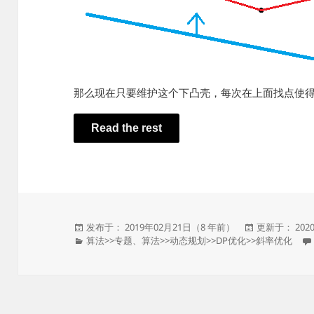
那么现在只要维护这个下凸壳，每次在上面找点使得
Read the rest
发
发
发布于： 2019年02月21日（8 年前）
更新于： 202
布
分
布
算法
>>
专题
、
算法
>>
动态规划
>>
DP优化
>>
斜率优化
于
类
于