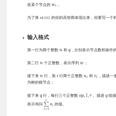
改某个节点的
。
w
i
为了将
的你的高智商体现出来，你要写一个
AKIOI
输入格式
第一行为两个整数
和
，分别表示节点数和操作
n
q
第二行
个正整数，表示序列
；
n
w
接下来
行，第
行两个正整数
和
，描述一
n
i
u
v
i
i
为树的根节点；
,
,
接下来
行，每行三个正整数
。描述
组
q
o
p
l
r
q
r
表示询问
∑
的值。
s
i
=
i
l