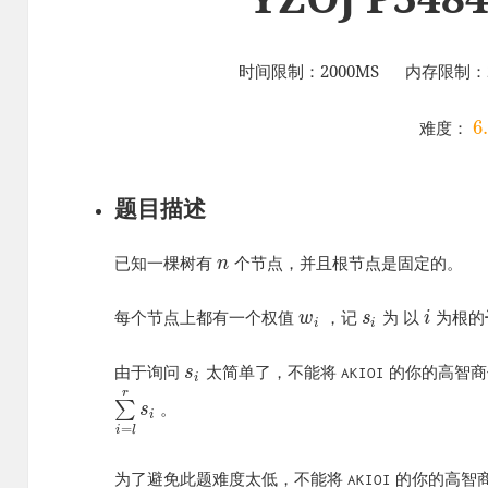
时间限制：2000MS 内存限制：2
6
难度：
题目描述
已知一棵树有
个节点，并且根节点是固定的。
n
每个节点上都有一个权值
，记
为 以
为根的
w
s
i
i
i
由于询问
太简单了，不能将
的你的高智商
s
AKIOI
i
r
∑
。
s
i
=
i
l
为了避免此题难度太低，不能将
的你的高智
AKIOI