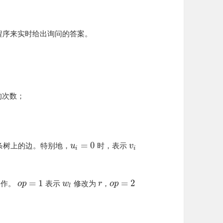
程序来实时给出询问的答案。
的次数；
=
0
条树上的边。特别地，
时，表示
u
v
i
i
=
1
=
2
操作。
表示
修改为
，
o
p
w
r
o
p
l