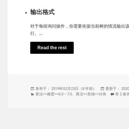
输出格式
对于每组询问操作，你需要依据当前树的情况输出
行。…
Read the rest
发
发
发布于： 2019年02月23日（8 年前）
更新于： 202
布
分
布
YZOJ 
算法
>>
难度
>>
6.0 ~ 7.0
、
算法
>>
其他
>>
分块
有 2 条
于
类
于