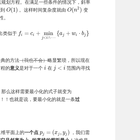
态规划方程。在满足一些条件的情况下，斜率
2
(
1
)
(
)
以到
。这样时间复杂度就由
变
O
O
n
性。
=
+
min
{
+
⋅
}
出类似于
f
c
a
w
b
i
i
j
i
j
<
∧
⋯
j
i
。
经典的方法
（我也不会）
略显繁琐，所以现在
<
方程的
意义
是对于一个
在
范围内寻找
i
j
i
那么这样需要最小化的式子就变为
？！！也就是说，要最小化的就是一条
过
=
(
,
)
二维平面上的
一个点
，我们需
p
x
y
j
j
j