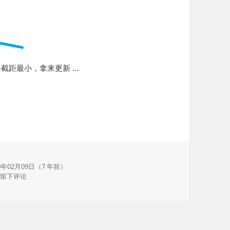
截距最小，拿来更新 …
0年02月09日（7 年前）
于浅谈斜率优化——截距优化
留下评论