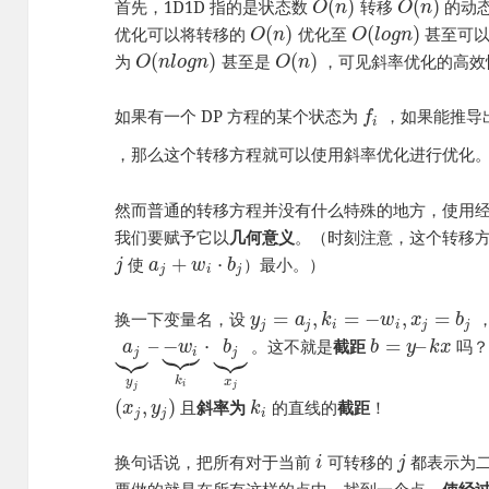
(
)
(
)
首先，1D1D 指的是状态数
转移
的动
O
n
O
n
(
)
(
)
优化可以将转移的
优化至
甚至可
O
n
O
l
o
g
n
(
)
(
)
为
甚至是
，可见斜率优化的高效
O
n
l
o
g
n
O
n
如果有一个 DP 方程的某个状态为
，如果能推导
f
i
，那么这个转移方程就可以使用斜率优化进行优化
然而普通的转移方程并没有什么特殊的地方，使用
我们要赋予它以
几何意义
。（时刻注意，这个转移
+
⋅
使
）最小。）
j
a
w
b
j
i
j
=
,
=
−
,
=
换一下变量名，设
，
y
a
k
w
x
b
j
j
i
i
j
j









–
−
⋅
=
–
。这不就是
截距
吗
a
w
b
b
y
k
x
j
i
j
k
y
x
i
j
j
(
,
)
且
斜率为
的直线的
截距
！
x
y
k
j
j
i
换句话说，把所有对于当前
可转移的
都表示为
i
j