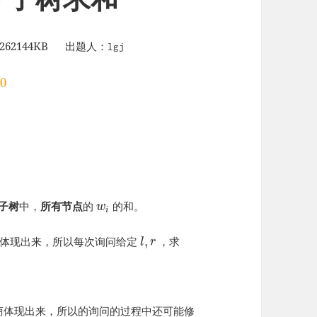
62144KB 出题人：
lgj
.0
子树
中，
所有节点
的
的和。
w
i
,
体现出来，所以每次询问给定
，求
l
r
商体现出来，所以的询问的过程中还可能修