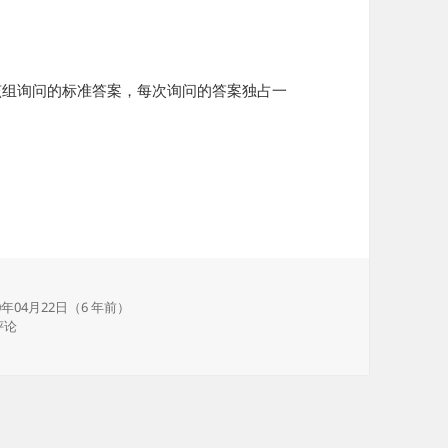
该组询问的标准答案，每次询问的答案独占一
0年04月22日（6 年前）
P3484 子树求和
评论