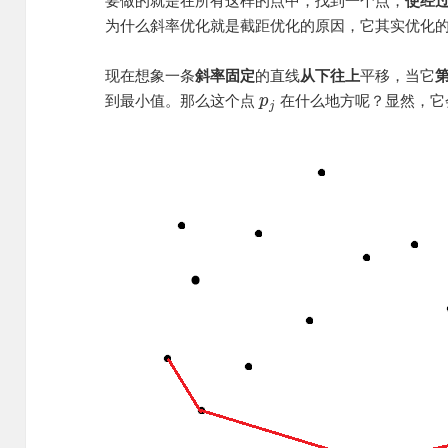
要做的就是在所有这样的点中，找到一个点，
使经
为什么斜率优化就是截距优化的原因，它其实优化
现在想象一条
斜率固定
的直线
从下往上
平移，当它
到最小值。那么这个点
在什么地方呢？显然，它
p
j