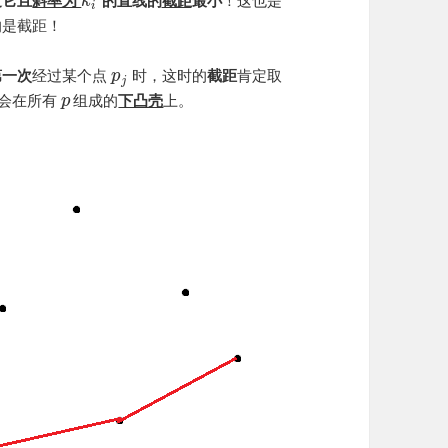
过它且
斜率为
的直线的
截距
最小
！这也是
k
i
的是截距！
第一次
经过某个点
时，这时的
截距
肯定取
p
j
会在所有
组成的
下凸壳
上。
p