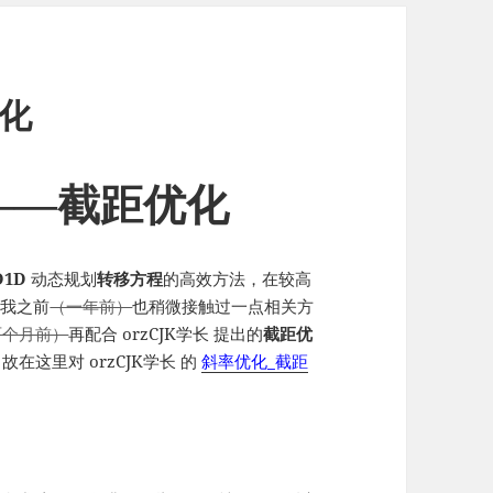
化
——截距优化
D1D
动态规划
转移方程
的高效方法，在较高
于我之前
（一年前）
也稍微接触过一点相关方
两个月前）
再配合 orzCJK学长 提出的
截距优
这里对 orzCJK学长 的
斜率优化_截距