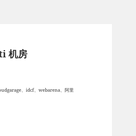
pti 机房
。
oudgarage、idcf、webarena、阿里
。