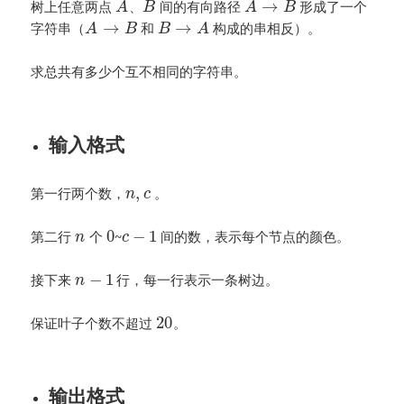
→
树上任意两点
、
间的有向路径
形成了一个
A
B
A
B
→
→
字符串（
和
构成的串相反）。
A
B
B
A
求总共有多少个互不相同的字符串。
输入格式
,
第一行两个数，
。
n
c
0
−
1
第二行
个
~
间的数，表示每个节点的颜色。
n
c
−
1
接下来
行，每一行表示一条树边。
n
20
保证叶子个数不超过
。
输出格式