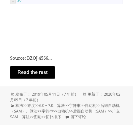
1
10
Source: BZOJ 4566…
Read the rest
发
发
发布于： 2019年05月11日（7 年前）
更新于： 2020年02
布
布
月09日（7 年前）
于
分
于
算法
>>
难度
>>
6.0 ~ 7.0
、
算法
>>
字符串
>>
自动机
>>
后缀自动机
类
（SAM）
、
算法
>>
字符串
>>
自动机
>>
后缀自动机（SAM）
>>
广义
于YZOJ P3939 [HAOI2016]找相同字
SAM
、
算法
>>
图论
>>
拓扑排序
留下评论