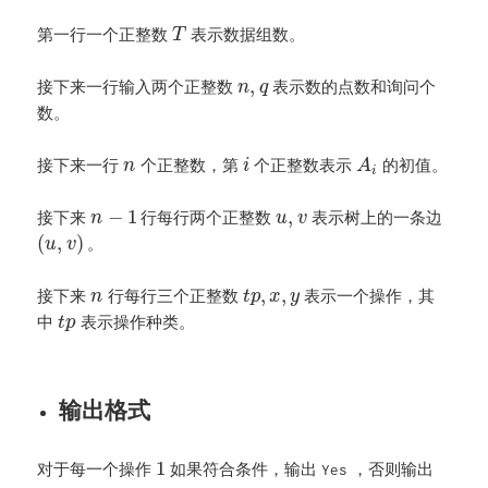
第一行一个正整数
表示数据组数。
T
,
接下来一行输入两个正整数
表示数的点数和询问个
n
q
数。
接下来一行
个正整数，第
个正整数表示
的初值。
n
i
A
i
−
1
,
接下来
行每行两个正整数
表示树上的一条边
n
u
v
(
,
)
。
u
v
,
,
接下来
行每行三个正整数
表示一个操作，其
n
t
p
x
y
中
表示操作种类。
t
p
输出格式
1
对于每一个操作
如果符合条件，输出
，否则输出
Yes