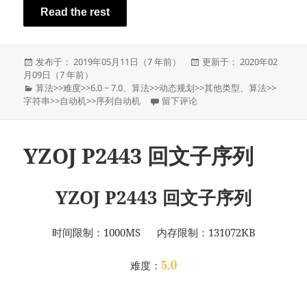
Read the rest
发
发
发布于： 2019年05月11日（7 年前）
更新于： 2020年02
布
布
月09日（7 年前）
于
分
于
算法
>>
难度
>>
6.0 ~ 7.0
、
算法
>>
动态规划
>>
其他类型
、
算法
>>
类
于YZOJ P2049 [FJOI2013]相似基
字符串
>>
自动机
>>
序列自动机
留下评论
YZOJ P2443 回文子序列
YZOJ P2443 回文子序列
时间限制：1000MS 内存限制：131072KB
5.0
难度：