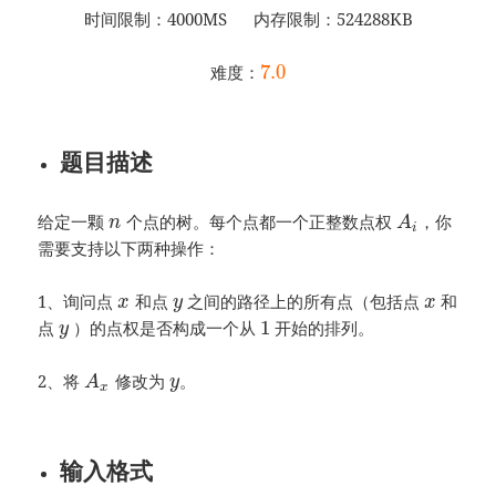
时间限制：4000MS 内存限制：524288KB
7.0
难度：
题目描述
给定一颗
个点的树。每个点都一个正整数点权
，你
n
A
i
需要支持以下两种操作：
1、询问点
和点
之间的路径上的所有点（包括点
和
x
y
x
1
点
）的点权是否构成一个从
开始的排列。
y
2、将
修改为
。
A
y
x
输入格式