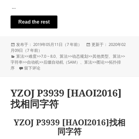
…
Read the rest
发
发
发布于： 2019年05月11日（7 年前）
更新于： 2020年02
布
布
月09日（7 年前）
于
分
于
算法
>>
难度
>>
7.0 ~ 8.0
、
算法
>>
动态规划
>>
其他类型
、
算法
>>
类
字符串
>>
自动机
>>
后缀自动机（SAM）
、
算法
>>
图论
>>
拓扑排
于YZOJ P3847 [2018省队集训]Ernd
序
留下评论
YZOJ P3939 [HAOI2016]
找相同字符
YZOJ P3939 [HAOI2016]找相
同字符