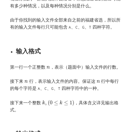
有多少种情况，以及每种情况分别是什么。
由于你找到的输入文件全部来自之前的福建省选，所以所
有的输入文件每行只可能包含
、
、
、
四种字符。
A
C
G
T
输入格式
第一行一个正整数
，表示（题面中）输入文件的行数。
n
接下来
行，表示输入文件的内容。保证这
行中每行
n
n
的每个字符是
、
、
、
四种字符中的一种。
A
C
G
T
,
(
0
≤
≤
1
)
接下来一个整数
，具体含义详见输出格
k
k
式。