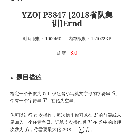
YZOJ P3847 [2018省队集
训]Ernd
时间限制：1000MS 内存限制：131072KB
8.0
难度：
题目描述
给定一个长度为
且仅包含小写英文字母的字符串
。
n
S
你有一个字符串
，初始为空串。
T
你可以进行
次操作，每次操作你可以在
的前端或末
n
T
尾加入一个任意字母。记第
次操作后
在
中的出现
i
T
S
=
次数为
，你需要最大化
∑
。
f
a
n
s
f
i
i