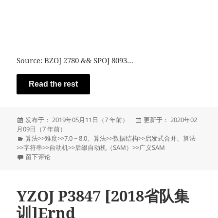
Source: BZOJ 2780 && SPOJ 8093…
Read the rest
发
发
发布于： 2019年05月11日（7 年前）
更新于： 2020年02
布
布
月09日（7 年前）
于
分
于
算法
>>
难度
>>
7.0 ~ 8.0
、
算法
>>
数据结构
>>
启发式合并
、
算法
类
>>
字符串
>>
自动机
>>
后缀自动机（SAM）
>>
广义SAM
于YZOJ P3897 Sevenk Love Oimaster
留下评论
YZOJ P3847 [2018省队集
训]Ernd