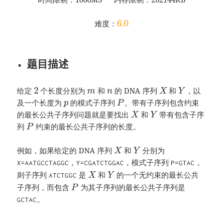
6.0
难度：
题目描述
2
给定
个长度分别为
和
的 DNA 序列
和
，以
m
n
X
Y
及一个长度为
的模式子序列
。带有子序列包含约束
p
P
的最长公共子序列问题就是要找出
和
带有包含子序
X
Y
列
约束的最长公共子序列的长度。
P
例如，如果给定的 DNA 序列
和
分别为
X
Y
，
，模式子序列
，
X=AATGCCTAGGC
Y=CGATCTGGAC
P=GTAC
则子序列
是
和
的一个无约束的最长公共
ATCTGGC
X
Y
子序列，而包含
为其子序列的最长公共子序列是
P
。
GCTAC