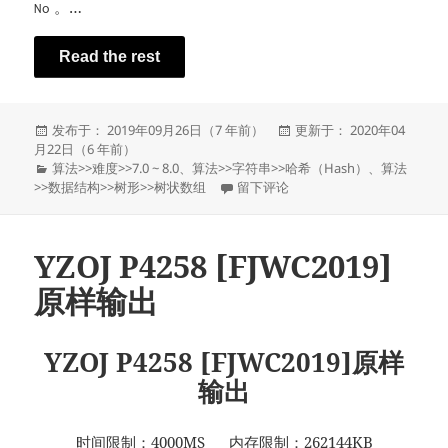
。…
No
Read the rest
发
发
发布于： 2019年09月26日（7 年前）
更新于： 2020年04
布
布
月22日（6 年前）
于
分
于
算法
>>
难度
>>
7.0 ~ 8.0
、
算法
>>
字符串
>>
哈希（Hash）
、
算法
类
于YZOJ P4578 [CSP-S 2019 四校联
>>
数据结构
>>
树形
>>
树状数组
留下评论
YZOJ P4258 [FJWC2019]
原样输出
YZOJ P4258 [FJWC2019]原样
输出
时间限制：4000MS 内存限制：262144KB