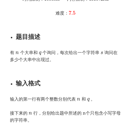
7.5
难度：
题目描述
有
个大串和
个询问，每次给出一个字符串
询问在
n
q
s
多少个大串中出现过。
输入格式
输入的第一行有两个整数分别代表
和
。
n
q
接下来的
行，分别给出题中所述的 n个只包含小写字母
n
的字符串。