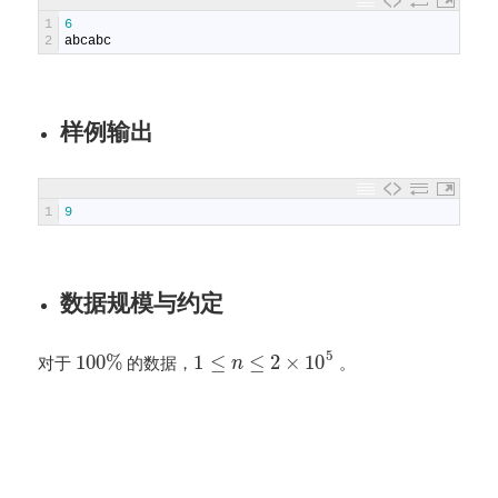
1
6
2
abcabc
样例输出
1
9
数据规模与约定
5
100
%
1
≤
≤
2
×
10
对于
的数据，
。
n