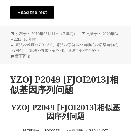
Read the rest
发
发
发布于： 2019年05月11日（7 年前）
更新于： 2020年04
布
布
月22日（6 年前）
于
分
于
算法
>>
难度
>>
7.0 ~ 8.0
、
算法
>>
字符串
>>
自动机
>>
后缀自动机
类
（SAM）
、
算法
>>
搜索
>>
记忆化
、
算法
>>
其他
>>
贪心
于YZOJ P4258 [FJWC2019]原样输出
留下评论
YZOJ P2049 [FJOI2013]相
似基因序列问题
YZOJ P2049 [FJOI2013]相似基
因序列问题
时间限制：1000MS 内存限制：262144KB