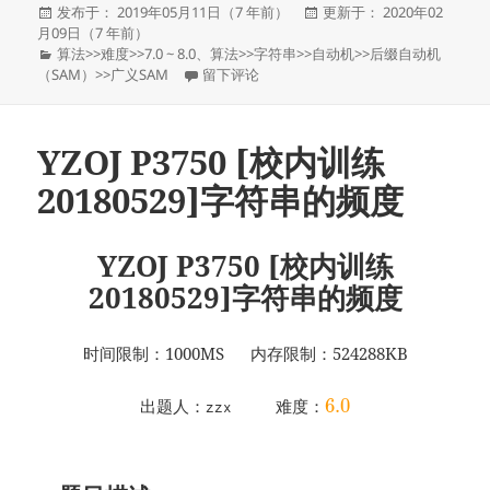
发
发
发布于： 2019年05月11日（7 年前）
更新于： 2020年02
布
布
月09日（7 年前）
于
分
于
算法
>>
难度
>>
7.0 ~ 8.0
、
算法
>>
字符串
>>
自动机
>>
后缀自动机
类
于YZOJ P2242 [ZJOI 2015]Substring
（SAM）
>>
广义SAM
留下评论
YZOJ P3750 [校内训练
20180529]字符串的频度
YZOJ P3750 [校内训练
20180529]字符串的频度
时间限制：1000MS 内存限制：524288KB
6.0
出题人：
难度：
zzx