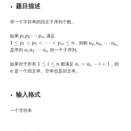
题目描述
求一个字符串的回文子序列个数。
⋯
如果
满足
p
p
p
1
2
m
1
≤
<
<
⋯
<
≤
⋯
，则称
p
p
p
n
a
a
a
1
2
m
p
p
p
1
2
m
⋯
是序列
的一个子序列。
a
a
a
1
2
n
1
≤
≤
=
−
+
1
如果对于所有
都满足
，则
i
n
a
a
i
i
n
是一个回文串。空串也是回文串。
a
输入格式
一个字符串