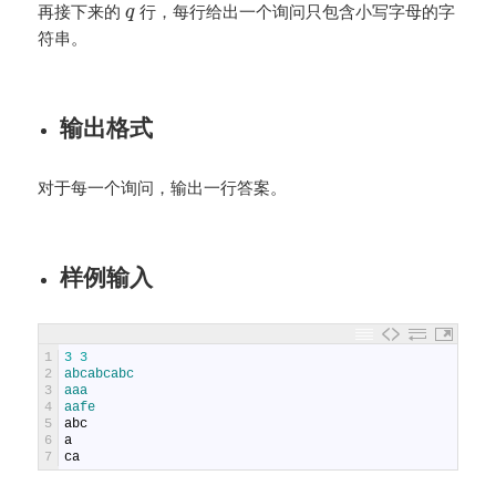
再接下来的
行，每行给出一个询问只包含小写字母的字
q
符串。
输出格式
对于每一个询问，输出一行答案。
样例输入
1
3
3
2
abcabcabc
3
aaa
4
aafe
5
abc
6
a
7
ca