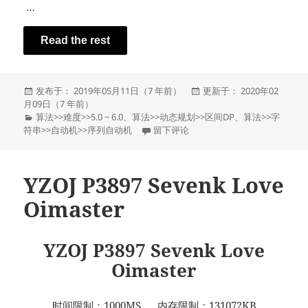
…
Read the rest
发
发
发布于： 2019年05月11日（7 年前）
更新于： 2020年02
布
布
月09日（7 年前）
于
分
于
算法
>>
难度
>>
5.0 ~ 6.0
、
算法
>>
动态规划
>>
区间DP
、
算法
>>
字
类
于YZOJ P2443 回文子序列
符串
>>
自动机
>>
序列自动机
留下评论
YZOJ P3897 Sevenk Love
Oimaster
YZOJ P3897 Sevenk Love
Oimaster
时间限制：1000MS 内存限制：131072KB