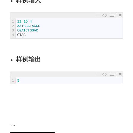
1
11
10
4
2
AATGCCTAGGC
3
CGATCTGGAC
4
GTAC
样例输出
1
5
…