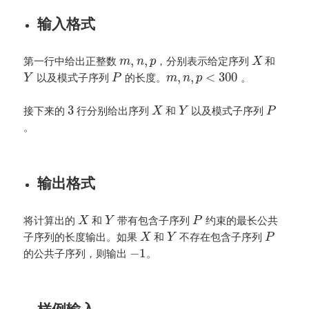
输入格式
,
,
第一行中给出正整数
，分别表示给定序列
和
m
n
p
X
,
,
<
300
以及模式子序列
的长度。
。
Y
P
m
n
p
3
接下来的
行分别给出序列
和
以及模式子序列
X
Y
P
。
输出格式
将计算出的
和
带有包含子序列
约束的最长公共
X
Y
P
子序列的长度输出。如果
和
不存在包含子序列
X
Y
P
−
1
的公共子序列，则输出
。
样例输入