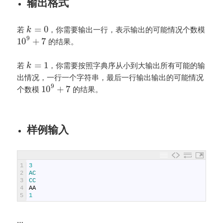
输出格式
=
0
若
，你需要输出一行，表示输出的可能情况个数模
k
9
10
+
7
的结果。
=
1
若
，你需要按照字典序从小到大输出所有可能的输
k
出情况，一行一个字符串，最后一行输出输出的可能情况
9
10
+
7
个数模
的结果。
样例输入
1
3
2
AC
3
CC
4
AA
5
1
…