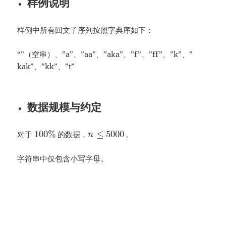
样例说明
样例中所有回文子序列按照字典序如下：
“”（空串）、”a”、”aa”、”aka”、”f”、”ff”、”k”、”
kak”、”kk”、”t”
数据规模与约定
100
%
≤
5000
对于
的数据，
。
n
字符串中仅包含小写字母。