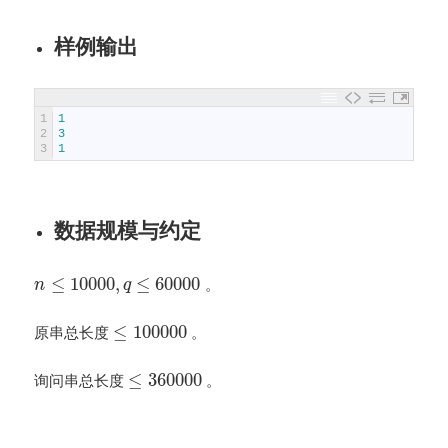
样例输出
1
1
2
3
3
1
数据规模与约定
≤
10000
,
≤
60000
。
n
q
≤
100000
原串总长度
。
≤
360000
询问串总长度
。